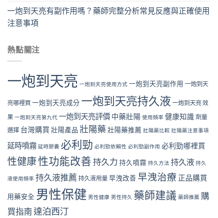
一炮到天亮有副作用嗎？藥師完整分析常見反應與正確使用
注意事項
熱點關注
一炮到天亮
一炮到天亮副作用
一炮到天
一炮到天亮使用方式
一炮到天亮持久液
一炮到天亮成分
亮哪裡買
一炮到天亮 效
一炮到天亮評價
中藥壯陽
健康知識
果
劑量
一炮到天亮第九代
使用頻率
壯陽藥
台灣購買
壯陽產品
壯陽藥推薦
選擇
壯陽藥比較
壯陽藥注意事項
必利勁
延時噴霧
必利勁哪裡買
延時膠囊
必利勁依賴性
必利勁副作用
性功能改善
性健康
持久力
持久液
持久噴霧
持久方法
持久
早洩治療
持久液推薦
正品購買
早洩改善
持久液用量
液使用頻率
男性保健
藥師建議
購
用藥安全
男性健康
男性持久
藥師推薦
達泊西汀
買指南