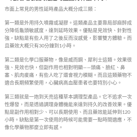
市面上常見的男性延時產品大概分成三類：
第一類是外用持久噴霧或凝膠。這類產品主要靠局部麻醉成
分降低龜頭敏感度，達到延時效果。優點是見效快、針對性
強，缺點是有些人用了之後反而沒感覺，影響雙方體驗。而
且藥效大概只有30分鐘到1小時。
第二類是化學口服藥物，像是威而鋼、犀利士這類。效果很
強、見效也快，但副作用也相對明顯——頭痛、臉紅、鼻
塞、肌肉痠痛，有些人吃了還會視力模糊。而且這類藥物不
適合長期頻繁使用，心臟病高血壓患者也要特別小心。
第三類就是一炮到天亮這種草本調理型產品。它不追求一次
性爆發，而是透過調理身體機能來達到持久的改善效果。優
點是副作用相對少、可以長期使用、而且藥效能延伸到120
小時。缺點是第一次使用的時候可能需要一點時間適應，不
像化學藥物那麼立即有感。