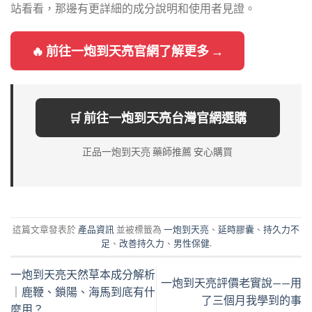
站看看，那邊有更詳細的成分說明和使用者見證。
🔥 前往一炮到天亮官網了解更多 →
🛒 前往一炮到天亮台灣官網選購
正品一炮到天亮 藥師推薦 安心購買
這篇文章發表於
產品資訊
並被標籤為
一炮到天亮
、
延時膠囊
、
持久力不
足
、
改善持久力
、
男性保健
.
一炮到天亮天然草本成分解析
一炮到天亮評價老實說——用
｜鹿鞭、鎖陽、海馬到底有什
了三個月我學到的事
麼用？