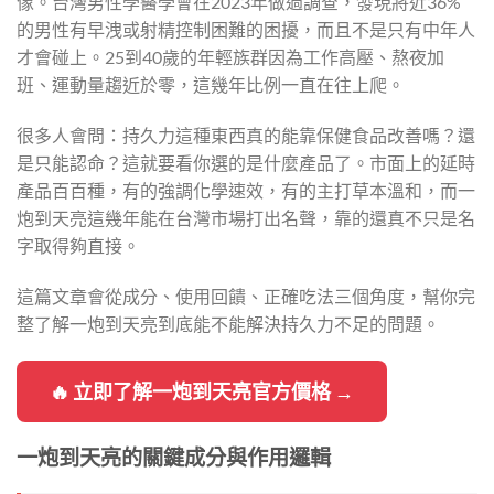
像。台灣男性學醫學會在2023年做過調查，發現將近36%
的男性有早洩或射精控制困難的困擾，而且不是只有中年人
才會碰上。25到40歲的年輕族群因為工作高壓、熬夜加
班、運動量趨近於零，這幾年比例一直在往上爬。
很多人會問：持久力這種東西真的能靠保健食品改善嗎？還
是只能認命？這就要看你選的是什麼產品了。市面上的延時
產品百百種，有的強調化學速效，有的主打草本溫和，而一
炮到天亮這幾年能在台灣市場打出名聲，靠的還真不只是名
字取得夠直接。
這篇文章會從成分、使用回饋、正確吃法三個角度，幫你完
整了解一炮到天亮到底能不能解決持久力不足的問題。
🔥 立即了解一炮到天亮官方價格 →
一炮到天亮的關鍵成分與作用邏輯