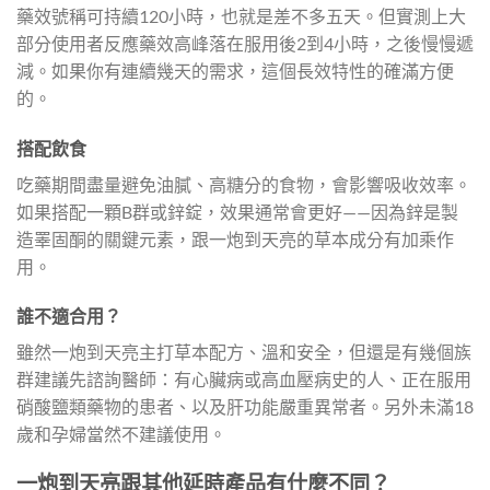
藥效號稱可持續120小時，也就是差不多五天。但實測上大
部分使用者反應藥效高峰落在服用後2到4小時，之後慢慢遞
減。如果你有連續幾天的需求，這個長效特性的確滿方便
的。
搭配飲食
吃藥期間盡量避免油膩、高糖分的食物，會影響吸收效率。
如果搭配一顆B群或鋅錠，效果通常會更好——因為鋅是製
造睪固酮的關鍵元素，跟一炮到天亮的草本成分有加乘作
用。
誰不適合用？
雖然一炮到天亮主打草本配方、溫和安全，但還是有幾個族
群建議先諮詢醫師：有心臟病或高血壓病史的人、正在服用
硝酸鹽類藥物的患者、以及肝功能嚴重異常者。另外未滿18
歲和孕婦當然不建議使用。
一炮到天亮跟其他延時產品有什麼不同？