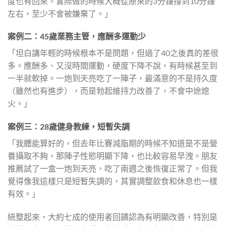
度也有回來。實際做的時候大概從原來的3分鐘撐到10分鐘
左右，至少不會被嫌棄了。」
案例二：45歲業務主管，應酬多運動少
「坦白講年輕的時候根本不是問題，但過了40之後真的差很
多。應酬多、又沒時間運動，硬度下降不說，有時候甚至到
一半就軟掉。一炮到天亮吃了一陣子，最滿意的不是持久度
（雖然也有進步），而是勃起維持力改善了，不會中途熄
火。」
案例三：28歲健身教練，短暫失調
「我體能算好的，但去年比賽減脂期的時候不知道是不是營
養攝取不夠，那陣子性慾明顯下降，也比較容易早洩。朋友
推薦試了一盒一炮到天亮，吃了兩週之後恢復正常了。但我
覺得像我這樣只是短暫失調的，其實調整飲食和休息也一樣
有效。」
統整起來，大約七成的使用者回饋認為有明顯改善，特別是