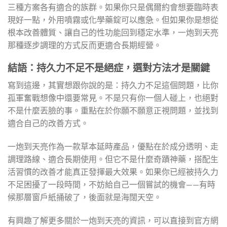
三種方案各有適合的族群。如果你只是偶爾約會想要臨時表
現好一點，外用噴霧或化學藥錠可以應急。但如果你是想從
根本改善體質、讓自己的性功能回到穩定水準，一炮到天亮
那種逐步調理的方式反而更適合長期經營。
結語：持久力不足不是絕症，選對方法才是關鍵
寫到這邊，其實想跟你說的是：持久力不足這個問題，比你
孤軍奮戰想像中還要常見。不是只有你一個人碰上，也絕對
不是什麼丟臉的事。重點在於你願不願意正視問題，並找到
適合自己的改善方式。
一炮到天亮作為一款草本延時產品，優點在於成分透明、走
調理路線、適合長期使用。但它不是什麼奇蹟神藥，搭配生
活習慣的改善才能真正發揮最大效果。如果你已經被持久力
不足困擾了一段時間，不妨給自己一個嘗試的機會——有時
候那層窗戶紙捅破了，後面就是海闊天空。
有興趣了解更多關於一炮到天亮的資訊，可以直接到官方網