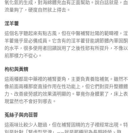
氧化氮的生成，對海綿體充血有正面幫助。說白話就是，血
流量夠了，硬度自然就上得去。
淫羊藿
這個名字聽起來有點古風，但在中醫補腎壯陽的範疇裡，淫
羊藿幾乎是必備成員。它含有的淫羊藿苷能調節體內睪固酮
的水平，很多使用者回饋說用了之後性慾有所提升，不像以
前那樣力不從心。
枸杞與黃精
這兩種都是中藥裡的補腎要角，主要負責養陰補氣。雖然不
像前面兩種那麼直接作用在性功能上，但它們對提升整體體
力、改善疲勞感的效果滿明顯的。畢竟你身體累了，床上表
現當然也不會好到哪去。
菟絲子與肉蓯蓉
這兩味比較少人聽過，但在補腎固精的方子裡經常出現。特
別是針對「腎虛型早洩」——就是那種因為長期操勞、熬