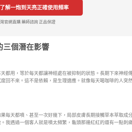
立即了解一炮到天亮正確使用頻率
灣官網直購 藥師諮詢 正品保證
的三個潛在影響
每天都用，等於每天都讓神經處在被抑制的狀態。長期下來神經
感度回不來。這不是依賴，是生理適應。就像每天喝咖啡的人突
如果每天都噴、甚至一次好幾下，局部皮膚長期接觸草本萃取成
激。我遇過一個客人就是噴太頻繁，龜頭那邊紅紅的還有一點刺