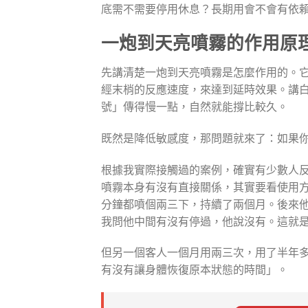
底需不需要停用休息？長期用會不會有依
一炮到天亮噴霧的作用原
先講清楚一炮到天亮噴霧是怎麼作用的。
經末梢的反應速度，來達到延時效果。講
號」傳得慢一點，自然就能撐比較久。
既然是降低敏感度，那問題就來了：如果
根據我實際接觸過的案例，確實有少數人
噴霧本身有沒有直接關係，其實要看使用方
分鐘都噴個兩三下，持續了兩個月。後來
我問他中間有沒有停過，他說沒有。這就
但另一個客人一個月用兩三次，用了半年
有沒有讓身體恢復原本狀態的時間」。