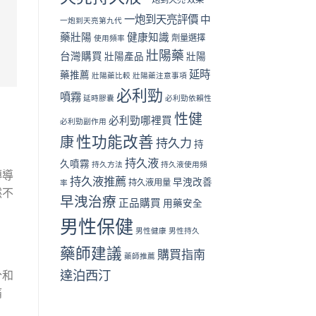
一炮到天亮評價
中
一炮到天亮第九代
藥壯陽
健康知識
劑量選擇
使用頻率
壯陽藥
台灣購買
壯陽產品
壯陽
延時
藥推薦
壯陽藥比較
壯陽藥注意事項
必利勁
噴霧
延時膠囊
必利勁依賴性
性健
必利勁哪裡買
必利勁副作用
性功能改善
康
持久力
持
持久液
久噴霧
持久方法
持久液使用頻
傳導
持久液推薦
早洩改善
持久液用量
率
然不
早洩治療
正品購買
用藥安全
男性保健
男性健康
男性持久
藥師建議
購買指南
藥師推薦
達泊西汀
分和
痛