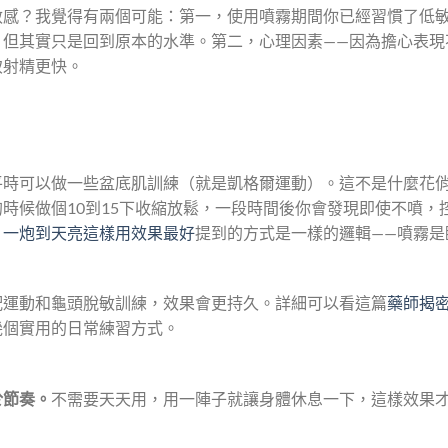
敏感？我覺得有兩個可能：第一，使用噴霧期間你已經習慣了低
，但其實只是回到原本的水準。第二，心理因素——因為擔心表現
致射精更快。
平時可以做一些盆底肌訓練（就是凱格爾運動）。這不是什麼花
時候做個10到15下收縮放鬆，一段時間後你會發現即使不噴，
：一炮到天亮這樣用效果最好
提到的方式是一樣的邏輯——噴霧是
配運動和龜頭脫敏訓練，效果會更持久。詳細可以看這篇
藥師揭
幾個實用的日常練習方式。
於節奏。
不需要天天用，用一陣子就讓身體休息一下，這樣效果