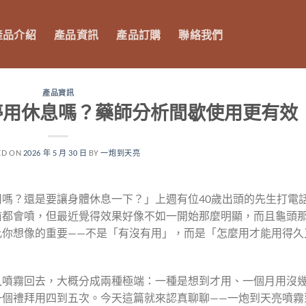
產品介紹
產品資訊
產品訂購
聯絡我們
產品資訊
停用休息嗎？藥師分析間歇使用更有效
ED ON
2026 年 5 月 30 日
BY
一炮到天亮
嗎？還是要讓身體休息一下？」上週有位40歲出頭的先生打電
前都會噴，但最近覺得效果好像不如一開始那麼明顯，而且龜頭
比你想像的重要——不是「有沒有用」，而是「怎麼用才能用得久
久噴霧回去，大概分成兩種極端：一種是想到才用、一個月用沒
一個禮拜用四到五次。今天這篇就來認真聊聊——一炮到天亮噴霧