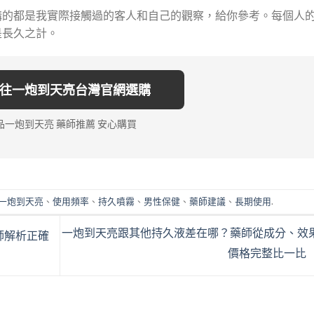
講的都是我實際接觸過的客人和自己的觀察，給你參考。每個人
是長久之計。
 前往一炮到天亮台灣官網選購
品一炮到天亮 藥師推薦 安心購買
一炮到天亮
、
使用頻率
、
持久噴霧
、
男性保健
、
藥師建議
、
長期使用
.
一炮到天亮跟其他持久液差在哪？藥師從成分、效
師解析正確
價格完整比一比