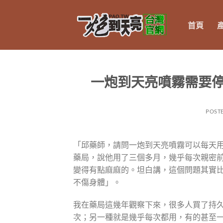
跳
轉
首頁
至
內
容
一炮到天亮噴霧需要
POST
「邱藥師，請問一炮到天亮噴霧可以每天用
藥局，說他用了三個多月，幾乎每次親密
變得有點麻麻的。坦白講，這個問題其實
不傷身體」。
我在藥局這幾年觀察下來，很多人買了持
次；另一種就是幾乎每次都用，有的甚至