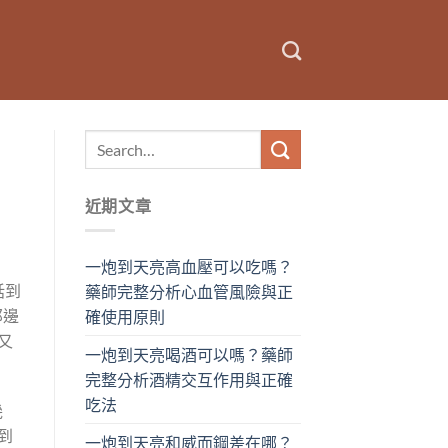
近期文章
一炮到天亮高血壓可以吃嗎？
話到
藥師完整分析心血管風險與正
那邊
確使用原則
又
一炮到天亮喝酒可以嗎？藥師
完整分析酒精交互作用與正確
吃法
幾
到
一炮到天亮和威而鋼差在哪？