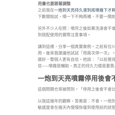
用量也要跟著調整
之前我在
一炮到天亮持久液到底噴幾下才
下數開始試，噴一下不夠再補，不要一開
另外不少人在問：噴完之後如果洗澡會不
到搭配使用的實際注意事項。
講到這裡，分享一個真實案例。之前有位5
用，後來我建議他試試「用兩次停一次」
還好，整個人更有自信。他說：「以前覺
信——噴霧是輔助，真正的持久力還是要靠
一炮到天亮噴霧停用後會
這個問題也常被問到。「停用之後會不會
以我這幾年的觀察，答案是：不會。一炮
敏感度會在幾天內慢慢恢復到使用前的狀