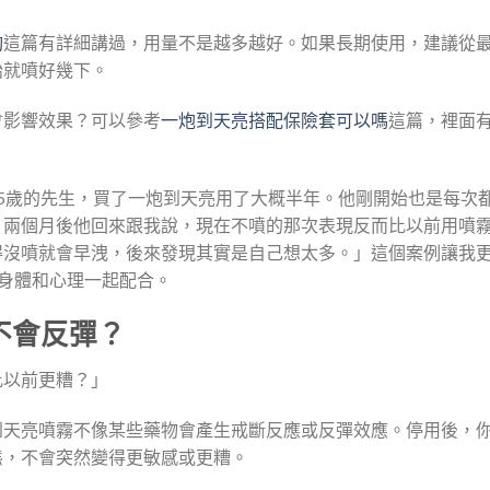
夠
這篇有詳細講過，用量不是越多越好。如果長期使用，建議從
始就噴好幾下。
會影響效果？可以參考
一炮到天亮搭配保險套可以嗎
這篇，裡面
5歲的先生，買了一炮到天亮用了大概半年。他剛開始也是每次
。兩個月後他回來跟我說，現在不噴的那次表現反而比以前用噴
得沒噴就會早洩，後來發現其實是自己想太多。」這個案例讓我
身體和心理一起配合。
不會反彈？
比以前更糟？」
到天亮噴霧不像某些藥物會產生戒斷反應或反彈效應。停用後，
態，不會突然變得更敏感或更糟。