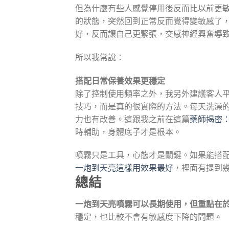
但為什麼有些人感覺停用後反而比以前更
的狀態，突然回到正常反而覺得變敏感了
好，反而讓自己更緊張，交感神經興奮導
所以我常說：
搭配日常保養效果更穩定
除了控制使用頻率之外，我另外建議客人
技巧，而是真的很實際的方法。每天洗澡的
力也有改善。這跟我之前在這篇
藥師揭密
時輔助，身體底子才是根本。
噴霧只是工具，心態才是關鍵。如果能搭
一炮到天亮這樣用效果最好
，裡面有提到
總結
一炮到天亮噴霧可以長期使用，但重點在
穩定，也比較不會有敏感度下降的問題。