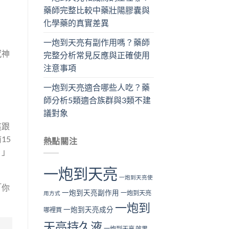
藥師完整比較中藥壯陽膠囊與
化學藥的真實差異
一炮到天亮有副作用嗎？藥師
感神
完整分析常見反應與正確使用
注意事項
一炮到天亮適合哪些人吃？藥
師分析5類適合族群與3類不建
？
議對象
這跟
15
熱點關注
。」
一炮到天亮
一炮到天亮使
「你
一炮到天亮副作用
一炮到天亮
用方式
一炮到
一炮到天亮成分
哪裡買
天亮持久液
一炮到天亮 效果