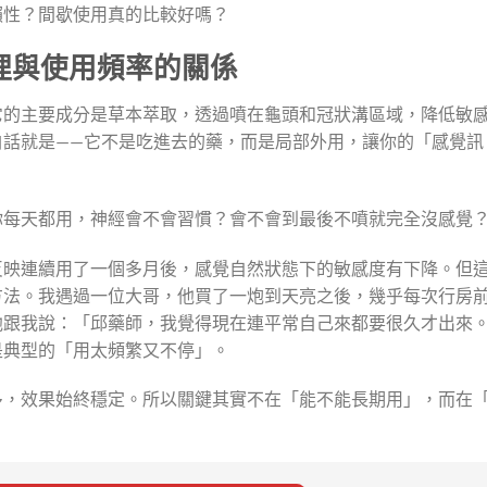
賴性？間歇使用真的比較好嗎？
理與使用頻率的關係
它的主要成分是草本萃取，透過噴在龜頭和冠狀溝區域，降低敏
白話就是——它不是吃進去的藥，而是局部外用，讓你的「感覺訊
你每天都用，神經會不會習慣？會不會到最後不噴就完全沒感覺
反映連續用了一個多月後，感覺自然狀態下的敏感度有下降。但
法。我遇過一位大哥，他買了一炮到天亮之後，幾乎每次行房前
他跟我說：「邱藥師，我覺得現在連平常自己來都要很久才出來
是典型的「用太頻繁又不停」。
多，效果始終穩定。所以關鍵其實不在「能不能長期用」，而在