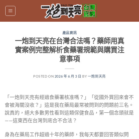
跳
轉
至
內
產品資訊
容
一炮到天亮在台灣合法嗎？藥師用真
實案例完整解析食藥署規範與購買注
意事項
POSTED ON
2026 年 6 月 3 日
BY
一炮到天亮
「一炮到天亮有經過食藥署核准嗎？」「從國外買回來會不
會被海關沒收？」這是我在藥局最常被問到的問題前三名。
說真的，絕大多數男性看到這類保健食品，第一個念頭就是
——這東西在台灣到底合不合法？
身為在藥局工作超過十年的藥師，我每天都要回答類似問