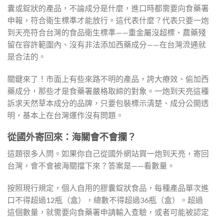
囊或錠狀的產品，不論成分是什麼，進口時都需要向食藥署
申報，符合衛生標準才能放行。這代表什麼？代表只要一炮
到天亮符合台灣的食品衛生標準——重金屬沒超標、農藥殘
留在容許範圍內、沒有非法添加西藥成分——在台灣流通就
是合法的。
關鍵來了！市面上有些來路不明的產品，誇大療效、偷加西
藥成分，那些才是食藥署嚴格取締的對象。一炮到天亮這種
訴求天然草本成分的品牌，只要包裝標示清楚、成分公開透
明，基本上在台灣運作沒有問題。
從國外寄回來：海關會不會攔？
這題很多人問。如果你自己從國外網站買一炮到天亮，寄回
台灣，會不會被海關擋下來？答案是——看數量。
按照現行規定，個人自用的膠囊錠狀食品，每種產品單次進
口不得超過12瓶（盒），總數不得超過36瓶（盒）。超過
這個數量，就需要向食藥署申請輸入查驗，或者可能被認定