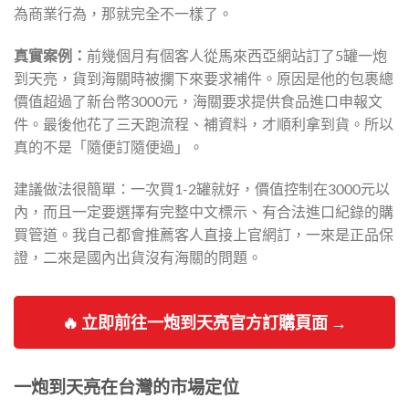
為商業行為，那就完全不一樣了。
真實案例：
前幾個月有個客人從馬來西亞網站訂了5罐一炮
到天亮，貨到海關時被攔下來要求補件。原因是他的包裹總
價值超過了新台幣3000元，海關要求提供食品進口申報文
件。最後他花了三天跑流程、補資料，才順利拿到貨。所以
真的不是「隨便訂隨便過」。
建議做法很簡單：一次買1-2罐就好，價值控制在3000元以
內，而且一定要選擇有完整中文標示、有合法進口紀錄的購
買管道。我自己都會推薦客人直接上官網訂，一來是正品保
證，二來是國內出貨沒有海關的問題。
🔥 立即前往一炮到天亮官方訂購頁面 →
一炮到天亮在台灣的市場定位