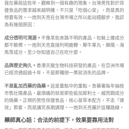
我在藥局這些年，觀察到一個有趣的現象。台灣男性對於保
健食品的需求越來越明確，不只是「吃個心安」，而是真的
想要有效。一炮到天亮在台灣市場之所以能站穩腳步，我認
為有幾個原因：
成分透明可溯源。
不像某些來路不明的產品，包裝上連成分
都不敢標，一炮到天亮直接列明鹿鞭、犛牛睪丸、鎖陽、海
馬等成分，至少你知道自己在吃什麼。
品牌歷史夠久。
香港天龍生物科技研發的產品，在亞洲市場
已經流通超過十年，不是那種撈一票就消失的品牌。
不是亂加西藥的偽藥。
這是重點中的重點。食藥署每年抽檢
市售壯陽產品，最頭痛的就是那些偷加犀利士、威而鋼成分
的偽藥。正規的男性保健食品，核心是草本配方，不走「速
效」那套，而是講究長期調理。一炮到天亮屬於這種路線。
藥師真心話：合法的前提下，效果要靠用法對