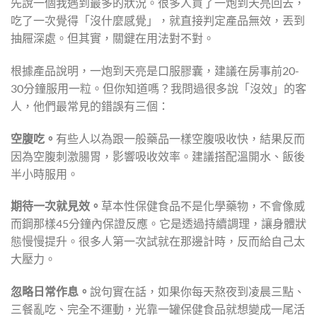
先說一個我遇到最多的狀況。很多人買了一炮到天亮回去，
吃了一次覺得「沒什麼感覺」，就直接判定產品無效，丟到
抽屜深處。但其實，關鍵在用法對不對。
根據產品說明，一炮到天亮是口服膠囊，建議在房事前20-
30分鐘服用一粒。但你知道嗎？我問過很多說「沒效」的客
人，他們最常見的錯誤有三個：
空腹吃。
有些人以為跟一般藥品一樣空腹吸收快，結果反而
因為空腹刺激腸胃，影響吸收效率。建議搭配溫開水、飯後
半小時服用。
期待一次就見效。
草本性保健食品不是化學藥物，不會像威
而鋼那樣45分鐘內保證反應。它是透過持續調理，讓身體狀
態慢慢提升。很多人第一次試就在那邊計時，反而給自己太
大壓力。
忽略日常作息。
說句實在話，如果你每天熬夜到凌晨三點、
三餐亂吃、完全不運動，光靠一罐保健食品就想變成一尾活