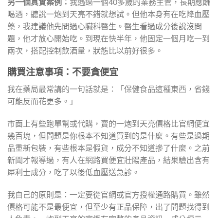
另一個真實案例：
我遇過一個40多歲的業務主管，長期應酬
喝酒，聽說一炮到天亮不錯就想試。但他本身有在吃降血壓
藥，我建議他先問過心臟科醫生。醫生看過成分後說沒問
題，他才放心開始吃。到現在快半年，他固定一個月吃一到
兩次，搭配控制飲酒量，狀態比以前好很多。
購買注意事項：不要貪便宜
我在藥局最常講的一句話就是：「保健食品這種東西，省錢
可能反而花更多。」
市面上有些跑單幫或代購，賣的一炮到天亮價格比官網便宜
幾百塊，但問題是你根本不知道買到的是什麼。有些是過期
品重新包裝，有些根本是假貨，成分不知道摻了什麼。之前
新聞才報導過，有人在網路買便宜壯陽產品，結果驗出含有
犀利士成分，吃了以後低血壓送急診。
我自己的原則是：一定要從官網或官方授權通路購買。雖然
價格可能不是最便宜，但至少有正品保障，出了問題找得到