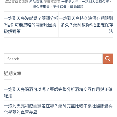
這篇文章發表於
產品資訊
並被標籤為
一炮到天亮
、
一炮到天亮持久液
、
持久液用量
、
男性保健
、
藥師建議
.
一炮到天亮沒感覺？藥師分析
一炮到天亮持久液保存期限到
7個你可能忽略的關鍵原因與
多久？藥師教你5招正確保存
破解對策
法
近期文章
一炮到天亮喝酒可以嗎？藥師完整分析酒精交互作用與正確
吃法
一炮到天亮和威而鋼差在哪？藥師完整比較中藥壯陽膠囊與
化學藥的真實差異