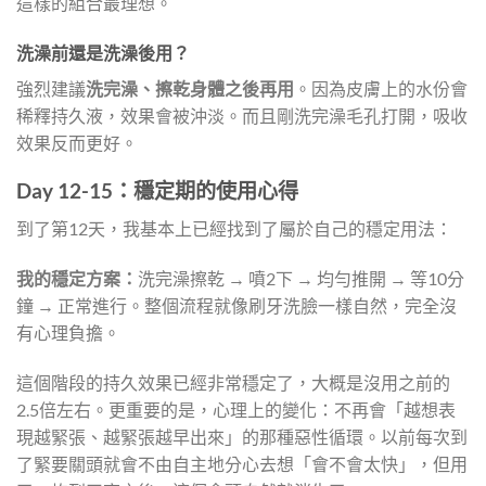
這樣的組合最理想。
洗澡前還是洗澡後用？
強烈建議
洗完澡、擦乾身體之後再用
。因為皮膚上的水份會
稀釋持久液，效果會被沖淡。而且剛洗完澡毛孔打開，吸收
效果反而更好。
Day 12-15：穩定期的使用心得
到了第12天，我基本上已經找到了屬於自己的穩定用法：
我的穩定方案：
洗完澡擦乾 → 噴2下 → 均勻推開 → 等10分
鐘 → 正常進行。整個流程就像刷牙洗臉一樣自然，完全沒
有心理負擔。
這個階段的持久效果已經非常穩定了，大概是沒用之前的
2.5倍左右。更重要的是，心理上的變化：不再會「越想表
現越緊張、越緊張越早出來」的那種惡性循環。以前每次到
了緊要關頭就會不由自主地分心去想「會不會太快」，但用