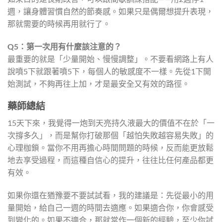
週，讓身體習慣自然的節奏感。如果只是偶爾想提升表現，
那就需要的時候再用就行了。
Q5：第一次用有什麼該注意的？
最重要的就是「少量開始、慢慢調整」。不要看網路上有人
說噴5下就跟著噴5下，每個人的敏感度不一樣。先從1下開
始測試，不夠再往上加，才是最安全又有效的路徑。
藥師總結
15天下來，我覺得一炮到天亮持久液最大的價值不在於「一
次撐多久」，而是幫你打破那個「越怕失敗越容易失敗」的
心理枷鎖。當你不用再擔心時間問題的時候，反而能更放鬆
地去享受過程，而這種自信心的提升，往往比任何產品都更
有效。
如果你還在猶豫要不要試試看，我的建議是：先從最小的用
量開始，給自己一週的時間去適應。如果適合你，你會感受
到變化的。如果不適合，那就當作一個新的經驗，至少你試