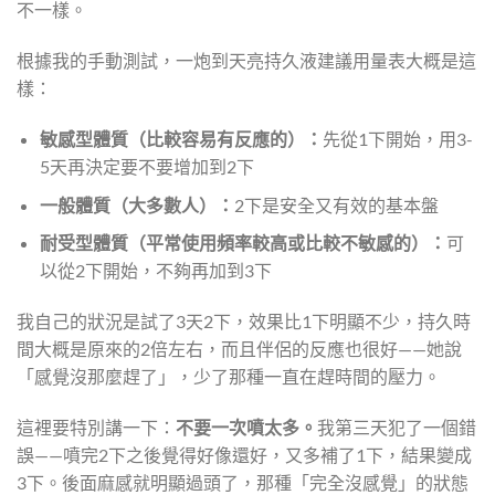
不一樣。
根據我的手動測試，一炮到天亮持久液建議用量表大概是這
樣：
敏感型體質（比較容易有反應的）：
先從1下開始，用3-
5天再決定要不要增加到2下
一般體質（大多數人）：
2下是安全又有效的基本盤
耐受型體質（平常使用頻率較高或比較不敏感的）：
可
以從2下開始，不夠再加到3下
我自己的狀況是試了3天2下，效果比1下明顯不少，持久時
間大概是原來的2倍左右，而且伴侶的反應也很好——她說
「感覺沒那麼趕了」，少了那種一直在趕時間的壓力。
這裡要特別講一下：
不要一次噴太多。
我第三天犯了一個錯
誤——噴完2下之後覺得好像還好，又多補了1下，結果變成
3下。後面麻感就明顯過頭了，那種「完全沒感覺」的狀態