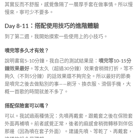
其實反而不舒服，感覺像隔了一層厚手套在做事情。所以慢
慢來，寧可少不要多。
Day 8-11：搭配使用技巧的進階體驗
到了第二週，我開始摸索一些使用上的小技巧。
噴完等多久才有效？
說明書寫5-10分鐘，我自己的測試結果是：
噴完等10-15分
鐘效果最好
。等太久（超過30分鐘）效果會稍微打折，等不
夠久（不到5分鐘）的話效果還不夠完全。所以最好的節奏
是噴完之後去做點別的事——刷牙、換衣服、滑個手機，大
概一首歌的時間就差不多了。
搭配保險套可以嗎？
可以。我試過兩種情況：先噴再戴套，跟戴套之後在保險套
外面再補噴。前者感覺正常，後者的麻感會稍微轉移到伴侶
那邊（因為噴在套子外面）。建議先噴、等乾了、再戴套，