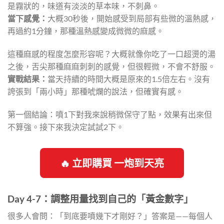
是霧狀的，味道有淡淡的草本味，不刺鼻。
當下感覺：
大概30秒後，開始感受到局部有些微的溫熱感，
再過約1分鐘，那種溫熱感變成微微的麻感。
這種麻感的程度怎麼形容呢？大概就像你吃了一口超燙的湯
之後，舌尖那種麻麻刺刺的感覺，但很輕微，不會不舒服。
實戰結果：
當天持續的時間大概是原來的1.5倍左右。沒有
誇張到「兩小時」那種唬爛的說法，但確實有感。
第一個結論：噴1下對我來說稍微保守了點，效果有出來但
不算強。接下來我決定試試2下。
🔥 立即購買 一炮到天亮
Day 4-7：調整用量找到自己的「黃金數字」
很多人會問：「到底要噴幾下才剛好？」答案是——每個人