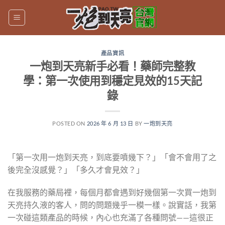
跳
轉
至
內
產品資訊
容
一炮到天亮新手必看！藥師完整教
學：第一次使用到穩定見效的15天記
錄
POSTED ON
2026 年 6 月 13 日
BY
一炮到天亮
「第一次用一炮到天亮，到底要噴幾下？」「會不會用了之
後完全沒感覺？」「多久才會見效？」
在我服務的藥局裡，每個月都會遇到好幾個第一次買一炮到
天亮持久液的客人，問的問題幾乎一模一樣。說實話，我第
一次碰這類產品的時候，內心也充滿了各種問號——這很正