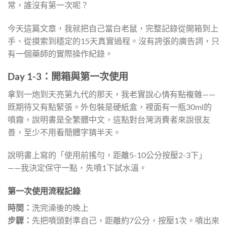
常，誰沒有第一次呢？
今天這篇文章，我就把自己當白老鼠，完整記錄從開箱到上
手、從摸索到穩定的15天真實過程。沒有誇張的廣告詞，只
有一個藥師的實際操作紀錄。
Day 1-3：開箱與第一次使用
拿到一炮到天亮第九代的那天，我老實說心情有點複雜——
既期待又有點緊張。外包裝是硬紙盒，裡面有一瓶30ml的
噴霧，說明書是全繁體中文，這點對台灣消費者來說很友
善，至少不用看簡體字猜半天。
說明書上寫的「使用前搖勻，距離5-10公分按壓2-3下」
——我決定保守一點，先噴1下試水溫。
第一次使用流程記錄
時間：
洗完澡後的晚上
步驟：
先把噴頭對準自己，距離約7公分，按壓1次。噴出來