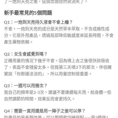
了一炮到天亮之後，這個念頭自然就消失了。
新手最常見的5個問題
Q1：一炮到天亮持久液會不會上癮？
不會。一炮到天亮的成分是天然草本萃取，不含成癮性成
分。它是外用產品，透過局部降低敏感度來延長時間，不會
產生藥物依賴。
Q2：女生會感覺到嗎？
正確用量的情況下幾乎不會。因為噴上去之後很快就吸收
了，表面不會殘留太多。但我第三天噴3下的那次，伴侶確
實說「你那邊涼涼的」，所以用量控制很重要。
Q3：一週可以用幾次？
我自己的頻率是2-3次。建議不要連續每天用，給身體一些
自然調節的時間，效果反而會更持久。
Q4：需要一直用還是用一陣子之後可以停？
如果目的是長期改善，可以跟間歇訓練搭配——用2週停1