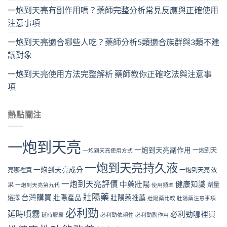
一炮到天亮有副作用嗎？藥師完整分析常見反應與正確使用
注意事項
一炮到天亮適合哪些人吃？藥師分析5類適合族群與3類不建
議對象
一炮到天亮使用方法完整解析 藥師教你正確吃法與注意事
項
熱點關注
一炮到天亮
一炮到天亮副作用
一炮到天
一炮到天亮使用方式
一炮到天亮持久液
一炮到天亮成分
亮哪裡買
一炮到天亮 效
一炮到天亮評價
中藥壯陽
健康知識
果
劑量
一炮到天亮第九代
使用頻率
壯陽藥
台灣購買
壯陽產品
壯陽藥推薦
選擇
壯陽藥比較
壯陽藥注意事項
必利勁
延時噴霧
必利勁哪裡買
延時膠囊
必利勁依賴性
必利勁副作用