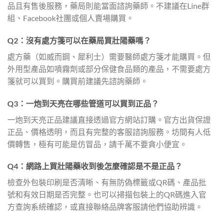
品且有售後服務，藥局則能當面諮詢藥師。不建議在Line群
組、Facebook社團或個人賣場購買。
Q2：沒有處方箋可以在藥局買壯陽藥嗎？
處方藥（如威而鋼、犀利士）需要醫師處方箋才能購買。但
外用型產品如噴霧劑或部分保健食品類的產品，不需要處方
箋就可以買到。購買前建議先諮詢藥師。
Q3：一炮到天亮在哪些管道可以買到正品？
一炮到天亮正品建議直接透過官方網站訂購。官方出貨保證
正品、價格透明，而且有完整的客服諮詢服務。坊間有人低
價轉售，極有可能是仿冒品，請千萬不要貪小便宜。
Q4：網路上買壯陽藥收到後怎麼確認是不是正品？
檢查外包裝印刷是否清晰、有無防偽標籤或QR碼、產品批
號和有效日期是否完整。也可以掃描包裝上的QR碼進入官
方查詢系統確認，或直接聯絡品牌客服請他們協助辨識。