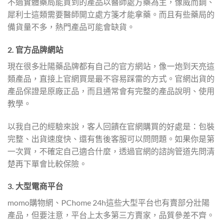
不過實體藥局能買到的產品以醫師處方藥為主，像威而鋼、
犀利士這類需要醫師開立處方箋才能拿藥。而且有些藥局的
備貨量不多，熱門產品可能會缺貨。
2. 官方品牌網站
現在很多壯陽藥品牌都有自己的官方網站，像一炮到天亮這
類產品，直接上官網買是最不容易踩雷的方式。官網出貨的
產品保證是原廠正品，而且通常會有完整的產品說明、使用
教學。
以我自己的經驗來說，客人回饋在官網購買的好處是：包裝
完整、出貨速度快、還有售後客服可以問問題。如果你是第
一次買，不確定自己適合什麼，透過官網的諮詢管道先問清
楚再下單會比較保險。
3. 大型電商平台
momo購物網、PChome 24h這些大型平台也有賣部分壯陽
產品，但要注意，平台上太多第三方賣家，品質參差不齊。