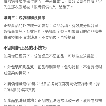
看到價格是市場行情的一半甚至更低，百分之百有問題。李
先生那次就是被「限時特價3折」給騙了。
陷阱三：包裝粗糙沒標示
正規產品的外包裝一定會有：產品名稱、有效成分與含量、
製造商資訊、有效日期、衛福部字號。如果買到的產品這些
資訊模糊不清或缺漏，不要猶豫，直接退貨。
4個判斷正品的小技巧
如果你已經買了，想確認是不是正品，可以檢查這幾點：
1. 外包裝印刷品質
：正品印刷清晰，色彩飽和，不會有模糊
或暈染的情況。
2. 防偽標籤或QR碼
：很多品牌現在都有防偽查詢系統，掃
QR碼就能確認真偽。
3. 產品氣味與質地
：正品的氣味通常比較一致，液體或噴霧