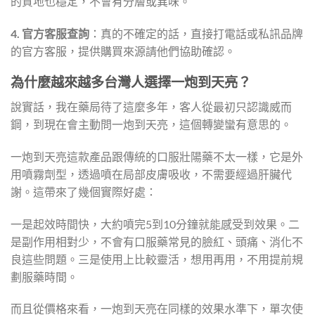
的質地也穩定，不會有分層或異味。
4. 官方客服查詢
：真的不確定的話，直接打電話或私訊品牌
的官方客服，提供購買來源請他們協助確認。
為什麼越來越多台灣人選擇一炮到天亮？
說實話，我在藥局待了這麼多年，客人從最初只認識威而
鋼，到現在會主動問一炮到天亮，這個轉變蠻有意思的。
一炮到天亮這款產品跟傳統的口服壯陽藥不太一樣，它是外
用噴霧劑型，透過噴在局部皮膚吸收，不需要經過肝臟代
謝。這帶來了幾個實際好處：
一是起效時間快，大約噴完5到10分鐘就能感受到效果。二
是副作用相對少，不會有口服藥常見的臉紅、頭痛、消化不
良這些問題。三是使用上比較靈活，想用再用，不用提前規
劃服藥時間。
而且從價格來看，一炮到天亮在同樣的效果水準下，單次使