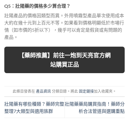
Q5：壯陽藥的價格多少算合理？
壯陽產品的價格因類型而異。外用噴霧型產品單次使用成本
大約在幾十元到上百元不等。如果看到價格明顯低於市場行
情（如市價的5折以下），幾乎可以肯定是假貨或有問題的
產品。
【藥師推薦】前往一炮到天亮官方網
站購買正品
此條目發表在
產品資訊
分類目錄。將此
固定鏈接
加入收藏夾。
壯陽藥有哪些種類？藥師完整
壯陽藥藥局購買指南！藥師分
整理7大類型與適用族群
析合法管道與選購重點