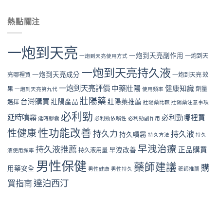
熱點關注
一炮到天亮
一炮到天亮副作用
一炮到天
一炮到天亮使用方式
一炮到天亮持久液
一炮到天亮成分
亮哪裡買
一炮到天亮 效
一炮到天亮評價
中藥壯陽
健康知識
果
劑量
一炮到天亮第九代
使用頻率
壯陽藥
台灣購買
壯陽產品
壯陽藥推薦
選擇
壯陽藥比較
壯陽藥注意事項
必利勁
延時噴霧
必利勁哪裡買
延時膠囊
必利勁依賴性
必利勁副作用
性功能改善
性健康
持久力
持久液
持久噴霧
持久方法
持久
早洩治療
持久液推薦
正品購買
早洩改善
持久液用量
液使用頻率
男性保健
藥師建議
購
用藥安全
男性健康
男性持久
藥師推薦
達泊西汀
買指南